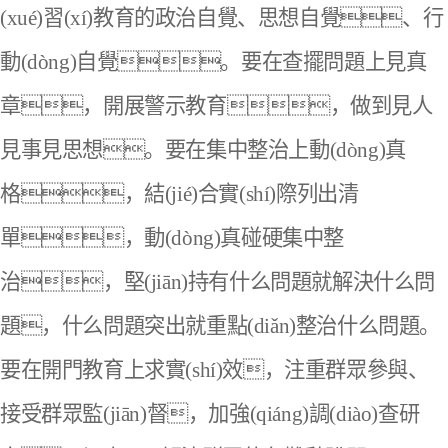
(xué)習(xí)教育的政治自覺、思想自覺、行
動(dòng)自覺。要在查擺問題上見真
章，開展警示教育，做到見人
見事見思想。要在集中整治上動(dòng)真
格，結(jié)合實(shí)際列出清
單，動(dòng)真碰硬集中整
治，堅(jiān)持有什么問題就解決什么問
題，什么問題突出就重點(diǎn)整治什么問題。
要在開門教育上求實(shí)效，注重群眾參與、
接受群眾監(jiān)督，加強(qiáng)調(diào)查研